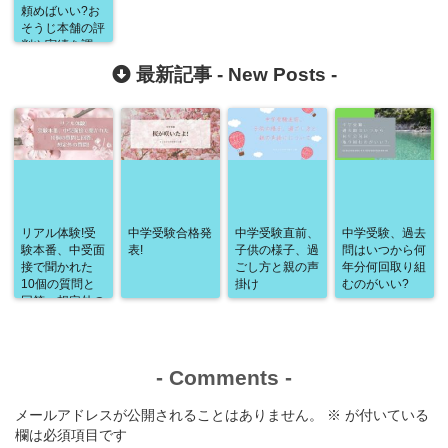
頼めばいい?お
そうじ本舗の評
判や実績を調べ
てみました
最新記事 -
New Posts
-
リアル体験!受
中学受験合格発
中学受験直前、
中学受験、過去
験本番、中受面
表!
子供の様子、過
問はいつから何
接で聞かれた
ごし方と親の声
年分何回取り組
10個の質問と
掛け
むのがいい?
回答、想定外の
質問!
-
Comments
-
メールアドレスが公開されることはありません。
※
が付いている
欄は必須項目です