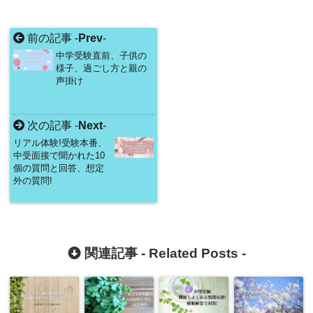
前の記事 -
Prev
-
中学受験直前、子供の
様子、過ごし方と親の
声掛け
次の記事 -
Next
-
リアル体験!受験本番、
中受面接で聞かれた10
個の質問と回答、想定
外の質問!
関連記事 -
Related Posts
-