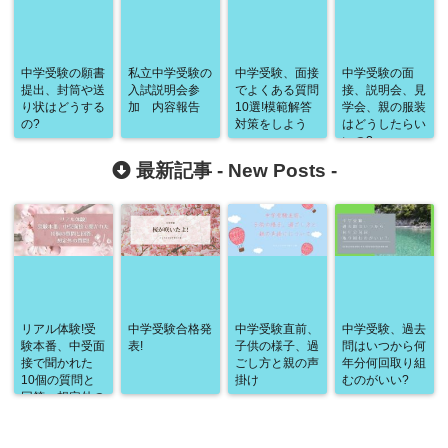
中学受験の願書
私立中学受験の
中学受験、面接
中学受験の面
提出、封筒や送
入試説明会参
でよくある質問
接、説明会、見
り状はどうする
加 内容報告
10選!模範解答
学会、親の服装
の?
対策をしよう
はどうしたらい
いの?
最新記事 -
New Posts
-
リアル体験!受
中学受験合格発
中学受験直前、
中学受験、過去
験本番、中受面
表!
子供の様子、過
問はいつから何
接で聞かれた
ごし方と親の声
年分何回取り組
10個の質問と
掛け
むのがいい?
回答、想定外の
質問!