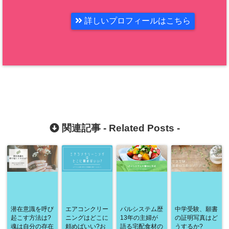
詳しいプロフィールはこちら
関連記事 -
Related Posts
-
潜在意識を呼び
エアコンクリー
パルシステム歴
中学受験、願書
起こす方法は?
ニングはどこに
13年の主婦が
の証明写真はど
魂は自分の存在
頼めばいい?お
語る宅配食材の
うするか?