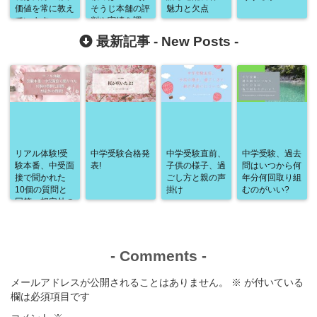
価値を常に教え
そうじ本舗の評
魅力と欠点
ています
判や実績を調べ
てみました
最新記事 -
New Posts
-
リアル体験!受
中学受験合格発
中学受験直前、
中学受験、過去
験本番、中受面
表!
子供の様子、過
問はいつから何
接で聞かれた
ごし方と親の声
年分何回取り組
10個の質問と
掛け
むのがいい?
回答、想定外の
質問!
-
Comments
-
メールアドレスが公開されることはありません。
※
が付いている
欄は必須項目です