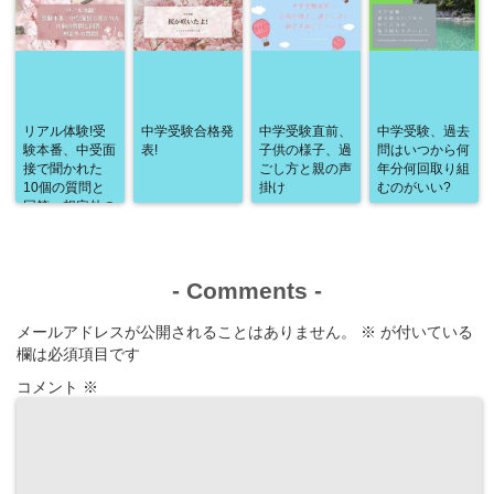
リアル体験!受
中学受験合格発
中学受験直前、
中学受験、過去
験本番、中受面
表!
子供の様子、過
問はいつから何
接で聞かれた
ごし方と親の声
年分何回取り組
10個の質問と
掛け
むのがいい?
回答、想定外の
質問!
-
Comments
-
メールアドレスが公開されることはありません。
※
が付いている
欄は必須項目です
コメント
※