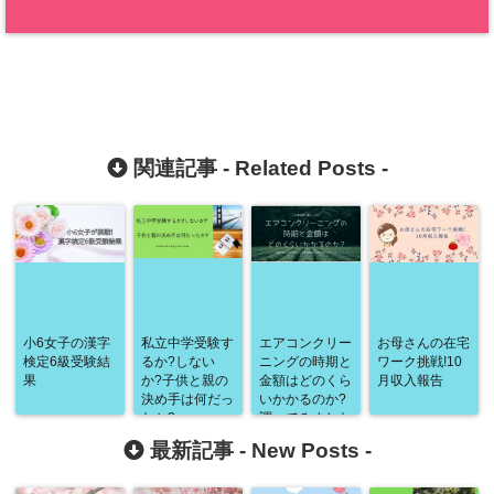
関連記事 -
Related Posts
-
小6女子の漢字
私立中学受験す
エアコンクリー
お母さんの在宅
検定6級受験結
るか?しない
ニングの時期と
ワーク挑戦!10
果
か?子供と親の
金額はどのくら
月収入報告
決め手は何だっ
いかかるのか?
たか?
調べてみました
最新記事 -
New Posts
-