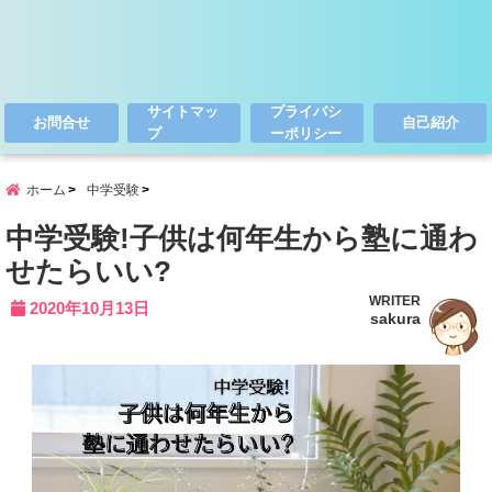
サイトマッ
プライバシ
お問合せ
自己紹介
プ
ーポリシー
ホーム
中学受験
中学受験!子供は何年生から塾に通わ
せたらいい?
WRITER
2020年10月13日
sakura