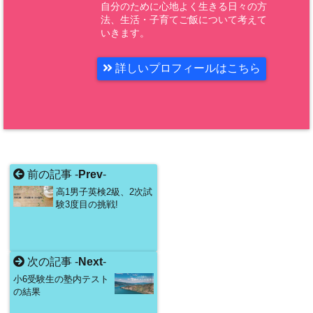
自分のために心地よく生きる日々の方
法、生活・子育てご飯について考えて
いきます。
詳しいプロフィールはこちら
前の記事 -
Prev
-
高1男子英検2級、2次試
験3度目の挑戦!
次の記事 -
Next
-
小6受験生の塾内テスト
の結果