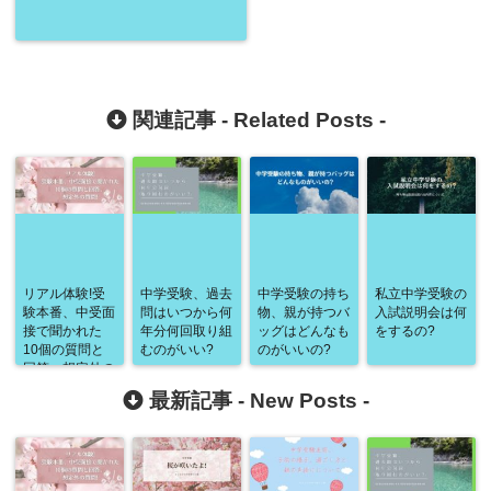
関連記事 -
Related Posts
-
リアル体験!受
中学受験、過去
中学受験の持ち
私立中学受験の
験本番、中受面
問はいつから何
物、親が持つバ
入試説明会は何
接で聞かれた
年分何回取り組
ッグはどんなも
をするの?
10個の質問と
むのがいい?
のがいいの?
回答、想定外の
質問!
最新記事 -
New Posts
-