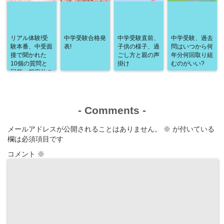
リアル体験!受
中学受験合格発
中学受験直前、
中学受験、過去
験本番、中受面
表!
子供の様子、過
問はいつから何
接で聞かれた
ごし方と親の声
年分何回取り組
10個の質問と
掛け
むのがいい?
回答、想定外の
質問!
-
Comments
-
メールアドレスが公開されることはありません。
※
が付いている
欄は必須項目です
コメント
※