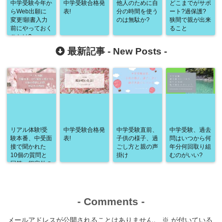
中学受験今年か
中学受験合格発
他人のために自
どこまでがサポ
らWeb出願に
表!
分の時間を使う
ート?過保護?
変更!願書入力
のは無駄か?
狭間で親が出来
前にやっておく
ること
ことは?
最新記事 -
New Posts
-
リアル体験!受
中学受験合格発
中学受験直前、
中学受験、過去
験本番、中受面
表!
子供の様子、過
問はいつから何
接で聞かれた
ごし方と親の声
年分何回取り組
10個の質問と
掛け
むのがいい?
回答、想定外の
質問!
-
Comments
-
メールアドレスが公開されることはありません。
※
が付いている