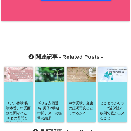
関連記事 -
Related Posts
-
リアル体験!受
ギリ赤点回避!
中学受験、願書
どこまでがサポ
験本番、中受面
高1男子2学期
の証明写真はど
ート?過保護?
接で聞かれた
中間テストの衝
うするか?
狭間で親が出来
10個の質問と
撃の結果
ること
回答、想定外の
質問!