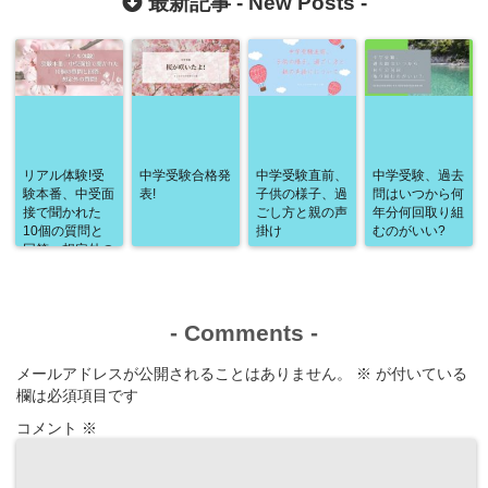
最新記事 -
New Posts
-
リアル体験!受
中学受験合格発
中学受験直前、
中学受験、過去
験本番、中受面
表!
子供の様子、過
問はいつから何
接で聞かれた
ごし方と親の声
年分何回取り組
10個の質問と
掛け
むのがいい?
回答、想定外の
質問!
-
Comments
-
メールアドレスが公開されることはありません。
※
が付いている
欄は必須項目です
コメント
※