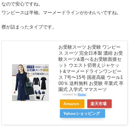
なので安心ですね。
ワンピースは半袖。マーメードラインがかわいいですね。
襟が詰まったタイプです。
お受験スーツ お受験 ワンピー
ス スーツ 完全日本製 濃紺 お受
験スーツ&選べるお受験面接セ
ット ウエスト切替えジャケッ
ト&マーメードラインワンピー
ス 7号〜15号 国産高級 ウール1
00％ 送料無料 お受験 卒業式 卒
園式 入学式 ママスーツ
created by
Rinker
Amazon
楽天市場
Yahooショッピング