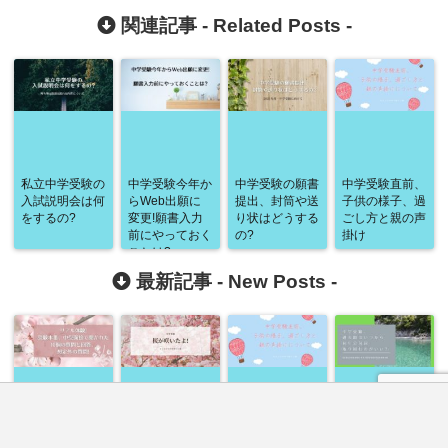
関連記事 -
Related Posts
-
私立中学受験の
中学受験今年か
中学受験の願書
中学受験直前、
入試説明会は何
らWeb出願に
提出、封筒や送
子供の様子、過
をするの?
変更!願書入力
り状はどうする
ごし方と親の声
前にやっておく
の?
掛け
ことは?
最新記事 -
New Posts
-
リアル体験!受
中学受験合格発
中学受験直前、
中学受験、過去