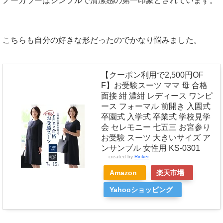
ノーカラーはシンプルで清潔感の第一印象とされています。
こちらも自分の好きな形だったのでかなり悩みました。
【クーポン利用で2,500円OF
F】お受験スーツ ママ 母 合格
面接 紺 濃紺 レディース ワンピ
ース フォーマル 前開き 入園式
卒園式 入学式 卒業式 学校見学
会 セレモニー 七五三 お宮参り
お受験 スーツ 大きいサイズ ア
ンサンブル 女性用 KS-0301
created by
Rinker
Amazon
楽天市場
Yahooショッピング