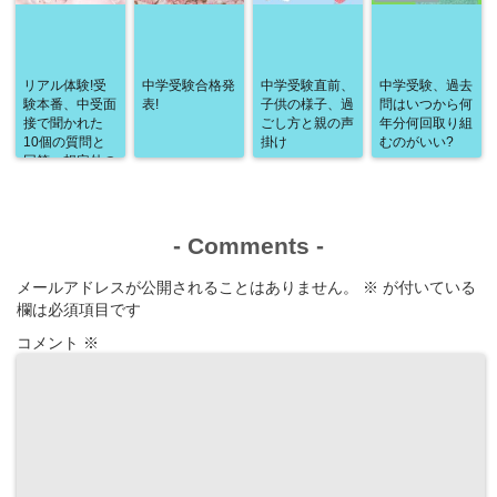
リアル体験!受
中学受験合格発
中学受験直前、
中学受験、過去
験本番、中受面
表!
子供の様子、過
問はいつから何
接で聞かれた
ごし方と親の声
年分何回取り組
10個の質問と
掛け
むのがいい?
回答、想定外の
質問!
-
Comments
-
メールアドレスが公開されることはありません。
※
が付いている
欄は必須項目です
コメント
※