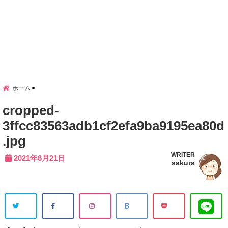
ホーム
cropped-
3ffcc83563adb1cf2efa9ba9195ea80d
.jpg
WRITER
2021年6月21日
sakura