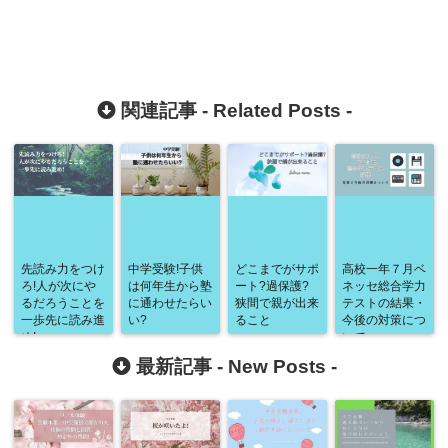
関連記事 -
Related Posts
-
先読み力をつけ
中学受験!子供
どこまでがサポ
高校一年７月ベ
ろ!人が次にや
は何年生から塾
ート?過保護?
ネッセ総合学力
るだろうことを
に通わせたらい
狭間で親が出来
テストの結果・
一歩先に読み進
い?
ること
今後の対策につ
め!
いて
最新記事 -
New Posts
-