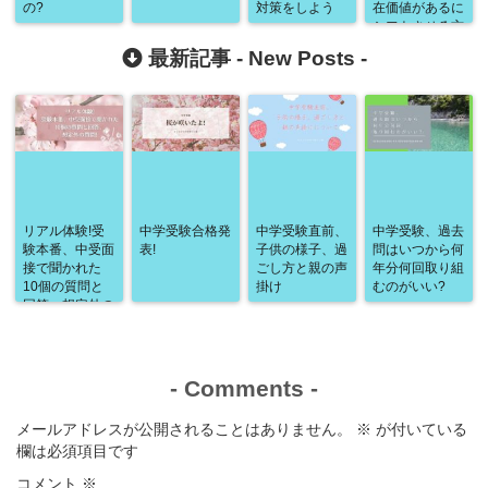
の?
対策をしよう
在価値があるに
シフトさせる方
法(ナリ心理学)
最新記事 -
New Posts
-
リアル体験!受
中学受験合格発
中学受験直前、
中学受験、過去
験本番、中受面
表!
子供の様子、過
問はいつから何
接で聞かれた
ごし方と親の声
年分何回取り組
10個の質問と
掛け
むのがいい?
回答、想定外の
質問!
-
Comments
-
メールアドレスが公開されることはありません。
※
が付いている
欄は必須項目です
コメント
※