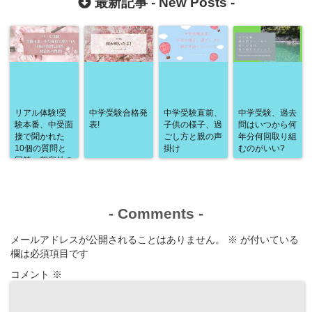
最新記事 -
New Posts
-
リアル体験!受
中学受験合格発
中学受験直前、
中学受験、過去
験本番、中受面
表!
子供の様子、過
問はいつから何
接で聞かれた
ごし方と親の声
年分何回取り組
10個の質問と
掛け
むのがいい?
回答、想定外の
質問!
-
Comments
-
メールアドレスが公開されることはありません。
※
が付いている
欄は必須項目です
コメント
※