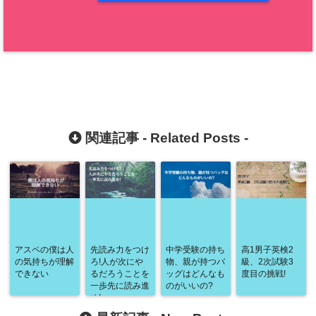
関連記事 -
Related Posts
-
アスペの僕は人
先読み力をつけ
中学受験の持ち
高1男子英検2
の気持ちが理解
ろ!人が次にや
物、親が持つバ
級、2次試験3
できない
るだろうことを
ッグはどんなも
度目の挑戦!
一歩先に読み進
のがいいの?
め!